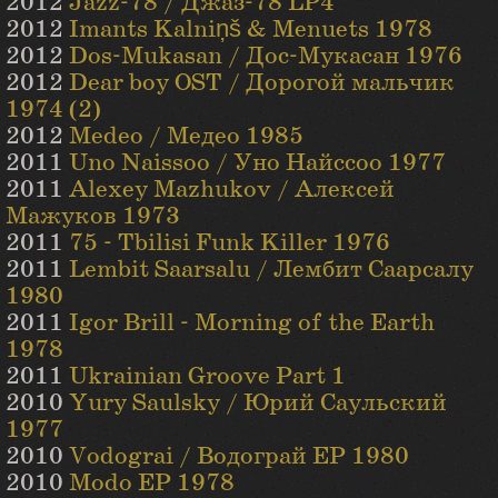
2012
Jazz-78 / Джаз-78 LP4
2012
Imants Kalniņš & Menuets 1978
2012
Dos-Mukasan / Дос-Мукасан 1976
2012
Dear boy OST / Дорогой мальчик
1974 (2)
2012
Medeo / Медео 1985
2011
Uno Naissoo / Уно Найссоо 1977
2011
Alexey Mazhukov / Алексей
Мажуков 1973
2011
75 - Tbilisi Funk Killer 1976
2011
Lembit Saarsalu / Лембит Саарсалу
1980
2011
Igor Brill - Morning of the Earth
1978
2011
Ukrainian Groove Part 1
2010
Yury Saulsky / Юрий Саульский
1977
2010
Vodograi / Водограй EP 1980
2010
Modo EP 1978