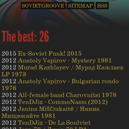
SOVIETGROOVE
SITEMAP
RSS
The best: 26
2015
Ex-Soviet Funk! 2015
2012
Anatoly Vapirov - Mystery 1981
2012
Murad Kazhlayev / Мурад Кажлаев
LP 1973
2012
Anatoly Vapirov - Bulgarian rondo
1976
2012
All-female band Charovnitsi 1978
2012
TenDJiz - CommoNasm (2012)
2012
Janina Miščiukaitė / Янина
Мищюкайте 1981
2012
TenDJiz - De La Soulviet