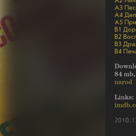
A2 Нич
A3 Пес
A4 Де
A5 При
B1 Дор
B2 Вос
B3 Дра
B4 Печ
Downl
84 mb,
narod
Links:
imdb.c
2010.1