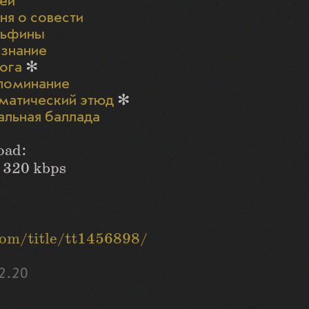
ей
ня о совести
льфины
знание
ога
✻
поминание
матический этюд
✻
альная баллада
oad:
 320 kbps
om/title/tt1456898/
2.20