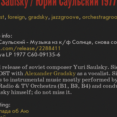
 Saulsky / Юрий Саульский 1977
st
foreign
gradsky
jazzgroove
orchestragro
 info:
аульский - Музыка из к/ф Солнце, снова с
s.com/release/2288411
ya LP 1977 С60-09135-6
 release of soviet composer Yuri Saulsky. Si
 OST with
Alexander Gradsky
as a vocalist. S
s to instrumental music mostly performed b
Radio & TV Orchestra (B1, B3, B4) and cond
sky himself; do not miss it.
ting:
лада об Аю