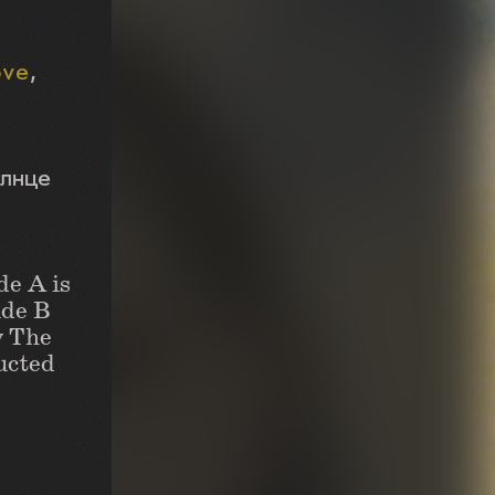
ove
олнце
de A is
ide B
y The
ucted