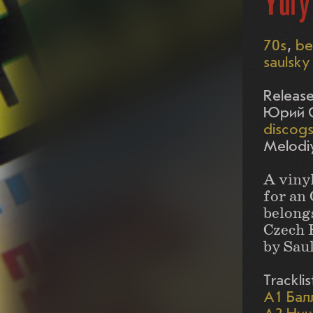
Yury
70s
be
saulsky
Release
Юрий С
discog
Melodi
A vinyl
for an
belong
Czech 
by Saul
Tracklis
A1 Бал