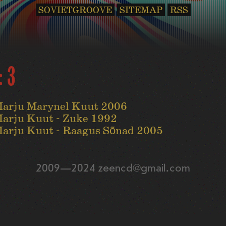
SOVIETGROOVE
SITEMAP
RSS
: 3
arju Marynel Kuut 2006
arju Kuut - Zuke 1992
arju Kuut - Raagus Sõnad 2005
2009—2024 zeencd@gmail.com