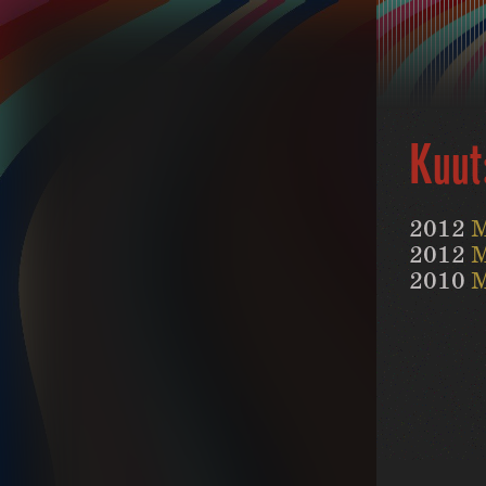
Kuut
2012
M
2012
M
2010
M